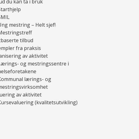
ud du kan ta i bruk
Starthjelp
SMIL
Ung mestring – Helt sjef!
Mestringstreff
baserte tilbud
mpler fra praksis
nisering av aktivitet
Lærings- og mestringssentre i
helseforetakene
Kommunal lærings- og
mestringsvirksomhet
uering av aktivitet
Kursevaluering (kvalitetsutvikling)