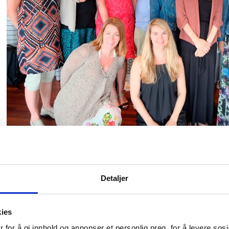
Detaljer
Del på Facebook
Skriv ut
Del på X / Twitter
kies
 for å gi innhold og annonser et personlig preg, for å levere sos