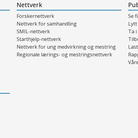
Nettverk
Pub
Forskernettverk
Se f
Nettverk for samhandling
Lytt
SMIL-nettverk
Ta i
Starthjelp-nettverk
Tilb
Nettverk for ung medvirkning og mestring
Last
Regionale lærings- og mestringsnettverk
Rap
Våre