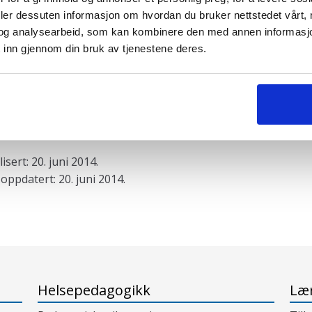
deler dessuten informasjon om hvordan du bruker nettstedet vårt,
og analysearbeid, som kan kombinere den med annen informasjon d
nleggsnavigasjon
orrige
Neste
Praksiseksempel: Samhandling om læring og
Praksise
 inn gjennom din bruk av tjenestene deres.
nnlegg:
innlegg:
string i Helse Fonna-regionen
isert: 20. juni 2014.
 oppdatert: 20. juni 2014.
Helsepedagogikk
Lær