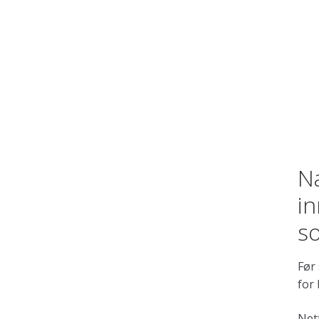
N
in
so
Før
for
Nett