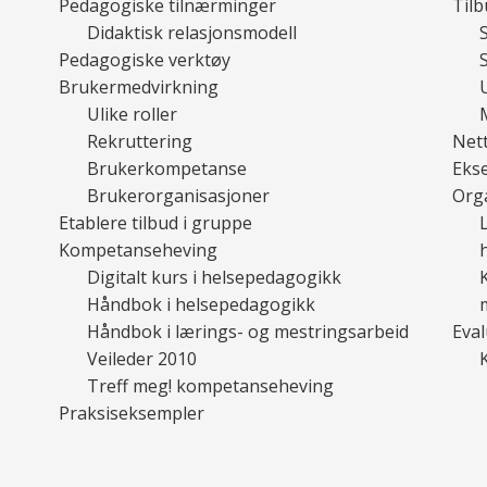
Pedagogiske tilnærminger
Tilb
Didaktisk relasjonsmodell
Pedagogiske verktøy
Brukermedvirkning
Ulike roller
Rekruttering
Nett
Brukerkompetanse
Ekse
Brukerorganisasjoner
Orga
Etablere tilbud i gruppe
Kompetanseheving
Digitalt kurs i helsepedagogikk
Håndbok i helsepedagogikk
Håndbok i lærings- og mestringsarbeid
Eval
Veileder 2010
Treff meg! kompetanseheving
Praksiseksempler