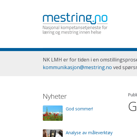
Hopp
Hopp
til
til
navigasjon
innhold
NK LMH er for tiden i en omstillingspros
kommunikasjon@mestring.no
ved spørsm
Nyheter
Publ
G
God sommer!
Analyse av måleverktøy