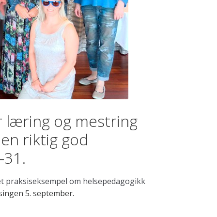
 læring og mestring
en riktig god
–31.
et praksiseksempel om helsepedagogikk
tsingen
5. september
.