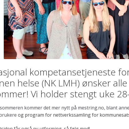
asjonal kompetansetjeneste for
nen helse (NK LMH) ønsker alle 
mmer! Vi holder stengt uke 28
 sommeren kommer det mer nytt på mestring.no, blant ann
 brukere
og program for nettverkssamling for kommunesa
siden får også ny utforming, så følg med!