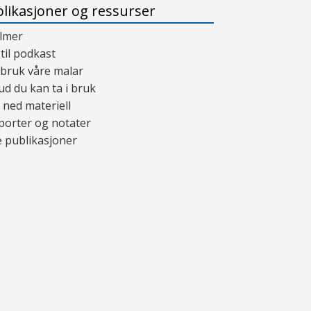
likasjoner og ressurser
ilmer
 til podkast
 bruk våre malar
ud du kan ta i bruk
 ned materiell
porter og notater
 publikasjoner