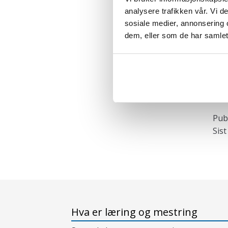
analysere trafikken vår. Vi 
sosiale medier, annonsering 
In
F
dem, eller som de har samlet
i
mei
Publ
Sist
Hva er læring og mestring