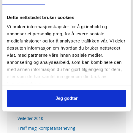
Didaktisk relasjonsmodell
Pedagogiske verktøy
E-post
*
Dette nettstedet bruker cookies
Brukermedvirkning
Vi bruker informasjonskapsler for å gi innhold og
Ulike roller
annonser et personlig preg, for å levere sosiale
Rekruttering
mediefunksjoner og for å analysere trafikken vår. Vi deler
Spørsmål / innspill / kommentarer
*
dessuten informasjon om hvordan du bruker nettstedet
Brukerkompetanse
vårt, med partnerne våre innen sosiale medier,
Brukerorganisasjoner
annonsering og analysearbeid, som kan kombinere den
Etablere tilbud i gruppe
med annen informasjon du har gjort tilgjengelig for dem,
eller som de har samlet inn gjennom din bruk av
Kompetanseheving
tjenestene deres.
Digitalt kurs i helsepedagogikk
Jeg godtar
Håndbok i helsepedagogikk
Håndbok i lærings- og mestringsarbeid
Veileder 2010
Send
Slik bruker vi dine data
inn
Treff meg! kompetanseheving