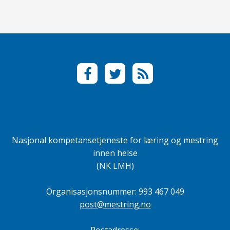
F
T
R
a
w
S
c
i
S
e
t
b
t
o
e
Nasjonal kompetansetjeneste for læring og mestring
o
r
innen helse
k
(NK LMH)
Organisasjonsnummer: 993 467 049
post@mestring.no