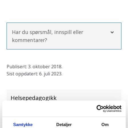
Har du spørsmål, innspill eller
kommentarer?
Fyll ut skjemaet for å stille oss spørsmål,
Publisert: 3. oktober 2018.
komme med innspill eller kommentarer. Vi
Sist oppdatert: 6. juli 2023.
svarer vanligvis i løpet av en arbeidsuke. Din
tilbakemelding bidrar til at vi kan fortsette å
forbedre innholdet på nettsiden vår.
Helsepedagogikk
"
" obligatorisk felt
*
Navn
*
Pedagogiske tilnærminger
Samtykke
Detaljer
Om