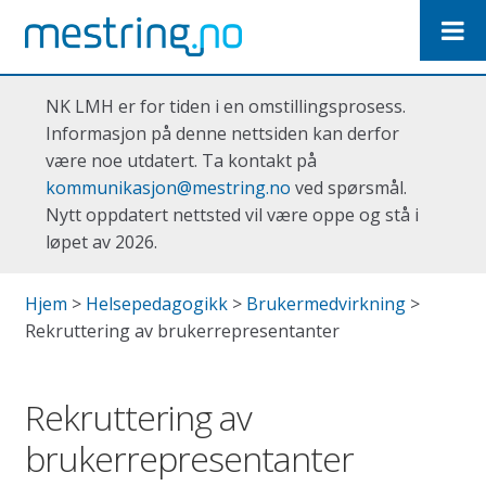
Hopp
Hopp
til
til
navigasjon
innhold
NK LMH er for tiden i en omstillingsprosess.
Informasjon på denne nettsiden kan derfor
være noe utdatert. Ta kontakt på
kommunikasjon@mestring.no
ved spørsmål.
Nytt oppdatert nettsted vil være oppe og stå i
løpet av 2026.
Hjem
>
Helsepedagogikk
>
Brukermedvirkning
>
Rekruttering av brukerrepresentanter
Rekruttering av
brukerrepresentanter