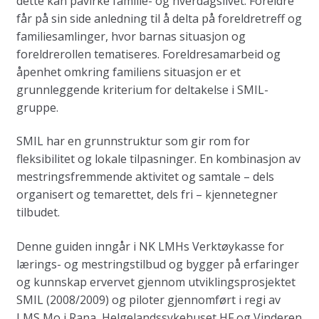
dette kan påvirke familie- og hverdagslivet. Foreldre
får på sin side anledning til å delta på foreldretreff og
familiesamlinger, hvor barnas situasjon og
foreldrerollen tematiseres. Foreldresamarbeid og
åpenhet omkring familiens situasjon er et
grunnleggende kriterium for deltakelse i SMIL-
gruppe.
SMIL har en grunnstruktur som gir rom for
fleksibilitet og lokale tilpasninger. En kombinasjon av
mestringsfremmende aktivitet og samtale – dels
organisert og temarettet, dels fri – kjennetegner
tilbudet.
Denne guiden inngår i NK LMHs Verktøykasse for
lærings- og mestringstilbud og bygger på erfaringer
og kunnskap ervervet gjennom utviklingsprosjektet
SMIL (2008/2009) og piloter gjennomført i regi av
LMS Mo i Rana, Helgelandssykehuset HF og Vinderen