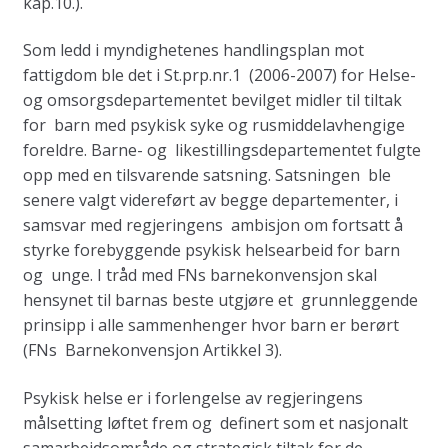
kap.10.).
Som ledd i myndighetenes handlingsplan mot
fattigdom ble det i St.prp.nr.1 (2006-2007) for Helse-
og omsorgsdepartementet bevilget midler til tiltak
for barn med psykisk syke og rusmiddelavhengige
foreldre. Barne- og likestillingsdepartementet fulgte
opp med en tilsvarende satsning. Satsningen ble
senere valgt videreført av begge departementer, i
samsvar med regjeringens ambisjon om fortsatt å
styrke forebyggende psykisk helsearbeid for barn
og unge. I tråd med FNs barnekonvensjon skal
hensynet til barnas beste utgjøre et grunnleggende
prinsipp i alle sammenhenger hvor barn er berørt
(FNs Barnekonvensjon Artikkel 3).
Psykisk helse er i forlengelse av regjeringens
målsetting løftet frem og definert som et nasjonalt
samarbeidsområde og strategisk tiltak for de