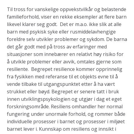
Til tross for vanskelige oppvekstvilkår og belastende
familieforhold, viser en rekke eksempler at flere barn
likevel klarer seg godt. Det er m.a.o. ikke slik at alle
barn med psykisk syke eller rusmiddelavhengige
foreldre selv utvikler problemer og sykdom. De barna
det går godt med på tross av erfaringer med
situasjoner som innebærer en relativt høy risiko for
å utvikle problemer eller avvik, omtales gjerne som
resiliente. Begrepet resilience kommer opprinnelig
fra fysikken med referanse til et objekts evne til å
vende tilbake til utgangspunktet etter å ha vært
strukket eller bøyd. Begrepet er senere tatt i bruk
innen utviklingspsykologien og utgjør i dag et eget
forskningsområde. Resiliens omhandler her normal
fungering under unormale forhold, og rommer både
individuelle prosesser i barnet og prosesser i miljøet
barnet lever i. Kunnskap om resiliens og innsikt i