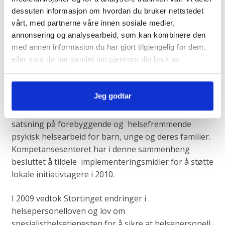
dessuten informasjon om hvordan du bruker nettstedet
psykiatri og rus.
vårt, med partnerne våre innen sosiale medier,
NK LMH, Oslo universitetssykehus HF, mottok i 2010
annonsering og analysearbeid, som kan kombinere den
med annen informasjon du har gjort tilgjengelig for dem,
nye midler fra Helse- og omsorgsdepartementet til
eller som de har samlet inn gjennom din bruk av
videreføring av prosjektet SMIL. Her ligger fokus på
tjenestene deres.
implementering, med utgangspunkt i den
infrastrukturen som LMS-nettverket representerer.
Jeg godtar
I forlengelse av det utviklingsarbeidet som er gjort,
ønsker kompetansesenteret å opprettholde sin
satsning på forebyggende og helsefremmende
psykisk helsearbeid for barn, unge og deres familier.
Kompetansesenteret har i denne sammenheng
besluttet å tildele implementeringsmidler for å støtte
lokale initiativtagere i 2010.
I 2009 vedtok Stortinget endringer i
helsepersonelloven og lov om
spesialisthelsetjenesten for å sikre at helsepersonell