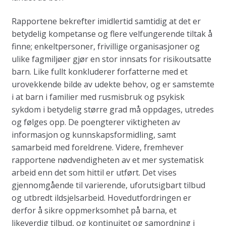
Rapportene bekrefter imidlertid samtidig at det er
betydelig kompetanse og flere velfungerende tiltak å
finne; enkeltpersoner, frivillige organisasjoner og
ulike fagmiljøer gjør en stor innsats for risikoutsatte
barn. Like fullt konkluderer forfatterne med et
urovekkende bilde av udekte behov, og er samstemte
i at barn i familier med rusmisbruk og psykisk
sykdom i betydelig større grad må oppdages, utredes
og følges opp. De poengterer viktigheten av
informasjon og kunnskapsformidling, samt
samarbeid med foreldrene. Videre, fremhever
rapportene nødvendigheten av et mer systematisk
arbeid enn det som hittil er utført. Det vises
gjennomgående til varierende, uforutsigbart tilbud
og utbredt ildsjelsarbeid. Hovedutfordringen er
derfor å sikre oppmerksomhet på barna, et
likeverdig tilbud, og kontinuitet og samordning i