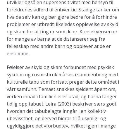
utvikler også en supersensitivitet med hensyn til
foreldrenes adferd til enhver tid. Stadige tanker om
hva de selv kan og bør gjøre bedre for å forhindre
problemer er utbredt; likeledes opplevelse av skyld
og skam for at ting er som de er. Konsekvensen er
for mange av barna at de distanserer seg fra
fellesskap med andre barn og opplever at de er
ensomme.
Følelser av skyld og skam forbundet med psykisk
sykdom og rusmisbruk må ses i sammenheng med
kulturelle tabu som fortsatt preger dette området i
vårt samfunn. Temaet snakkes sjeldent åpent om,
verken innad i familien eller utad, og barna fanger
tidlig opp tabuet. Leira (2003) beskriver særs godt
hvordan det tabubelagte inngår i en kollektiv
ubevissthet, og derved bidrar til å usynlig- og
ugyldiggjøre det «forbudte», hvilket igjen i mange