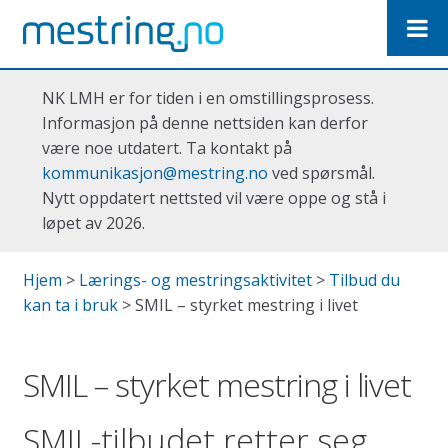
Hopp
Hopp
til
til
navigasjon
innhold
NK LMH er for tiden i en omstillingsprosess.
Informasjon på denne nettsiden kan derfor
være noe utdatert. Ta kontakt på
kommunikasjon@mestring.no
ved spørsmål.
Nytt oppdatert nettsted vil være oppe og stå i
løpet av 2026.
Hjem
>
Lærings- og mestringsaktivitet
>
Tilbud du
kan ta i bruk
>
SMIL – styrket mestring i livet
SMIL – styrket mestring i livet
SMIL-tilbudet retter seg