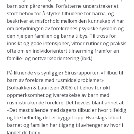
barn som pårørende. Forfatterne understreker et
stort behov for å styrke tilbudene for barna, og
beskriver et misforhold mellom den kunnskap vi har
om betydningen av foreldrenes psykiske sykdom og
den hjelpen familien og barna tilbys. Til tross for
innsikt og gode intensjoner, vitner rutiner og praksis
ofte om en individorientert tilnærming framfor en
familie- og nettverksorientering (ibid.)
På liknende vis synliggjør Sirusrapporten «Tilbud til
barn av foreldre med rusmiddelproblemer»
(Solbakken & Lauritsen 2006) et behov for økt
oppmerksomhet og ivaretakelse av barn med
rusmisbrukende foreldre. Det hevdes blant annet at:
«Det mest slående med dagens tilbud er hvor tilfeldig
og lite helhetlig det er bygget opp. Hva slags tilbud
barnet og familien har tilgang til avhenger av hvor i
landet de bor.»