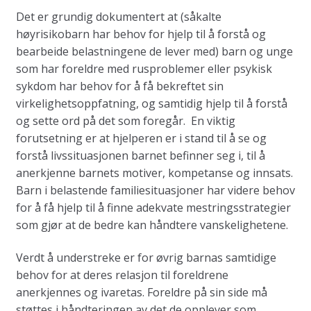
Det er grundig dokumentert at (såkalte
høyrisikobarn har behov for hjelp til å forstå og
bearbeide belastningene de lever med) barn og unge
som har foreldre med rusproblemer eller psykisk
sykdom har behov for å få bekreftet sin
virkelighetsoppfatning, og samtidig hjelp til å forstå
og sette ord på det som foregår. En viktig
forutsetning er at hjelperen er i stand til å se og
forstå livssituasjonen barnet befinner seg i, til å
anerkjenne barnets motiver, kompetanse og innsats.
Barn i belastende familiesituasjoner har videre behov
for å få hjelp til å finne adekvate mestringsstrategier
som gjør at de bedre kan håndtere vanskelighetene.
Verdt å understreke er for øvrig barnas samtidige
behov for at deres relasjon til foreldrene
anerkjennes og ivaretas. Foreldre på sin side må
støttes i håndteringen av det de opplever som