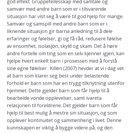
god effekt. Gruppefellesskap med samtale og
samvær med andre barn som er i tilsvarende
situasjon har vist seg å være til god hjelp for mange.
Samvær og samspill med andre barn som er i
liknende situasjon gir barna anledning til å dele
erfaringer og følelser, gi og få råd, redusere følelse
av ensomhet, isolasjon, skyld og skam. Det å høre
andre fortelle om ting som en selv kjenner igjen, kan
hjelpe hvert enkelt barn i prosessen med å forstå
sine egne følelser . Killén (2007) hevder at vi i dag vet
at barn som klarer seg best under belastende
forhold er barn som har en trygg tilknytning utenfor
hjemmet. Dette gjelder barn som får hjelp til å
bearbeide vonde opplevelser, samt ivareta
relasjonen til foreldrene. Det gjelder barn som får
hjelp til best mulig å mestre sin situasjon, og som
opplever kontinuitet og sammenheng i livet. Denne
kunnskapen er viktig å bygge videre på, og den