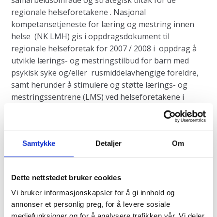
regionale helseforetakene . Nasjonal
kompetansetjeneste for læring og mestring innen
helse (NK LMH) gis i oppdragsdokument til
regionale helseforetak for 2007 / 2008 i oppdrag å
utvikle lærings- og mestringstilbud for barn med
psykisk syke og/eller rusmiddelavhengige foreldre,
samt herunder å stimulere og støtte lærings- og
mestringssentrene (LMS) ved helseforetakene i
utvikling og gjennomføring av lærings- og
mestringstilbud.
Prosjekt SMIL – styrket mestring i livet startet opp i
Samtykke
Detaljer
Om
januar 2008, definert som et toårig
utviklingsprosjekt. Prosjektets hovedmål har vært å
Dette nettstedet bruker cookies
etablere en felles plattform for lærings- og
mestringstilbud som et bidrag til at LMS og
Vi bruker informasjonskapsler for å gi innhold og
helseforetakene får styrket sin innsats overfor barn
annonser et personlig preg, for å levere sosiale
som pårørende og deres familier i tilknytning til
mediefunksjoner og for å analysere trafikken vår. Vi deler