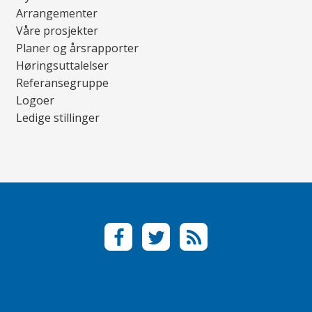
Arrangementer
Våre prosjekter
Planer og årsrapporter
Høringsuttalelser
Referansegruppe
Logoer
Ledige stillinger
F
T
R
a
w
S
c
i
S
e
t
b
t