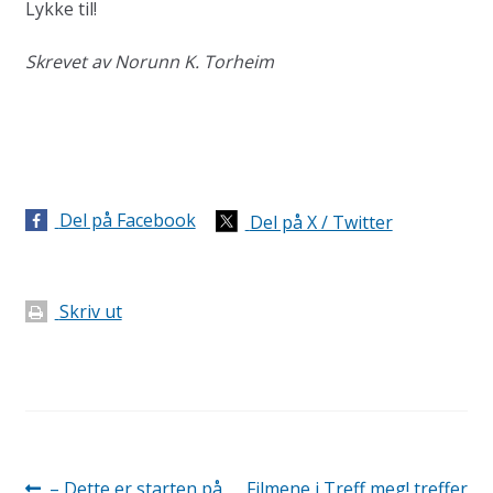
Lykke til!
Skrevet av Norunn K. Torheim
Del på Facebook
Del på X / Twitter
Skriv ut
Innleggsnavigasjon
Forrige
Neste
– Dette er starten på
Filmene i Treff meg! treffer