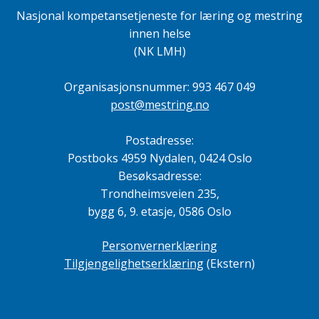
o
e
Nasjonal kompetansetjeneste for læring og mestring
o
r
innen helse
k
(NK LMH)
Organisasjonsnummer: 993 467 049
post@mestring.no
Postadresse:
Postboks 4959 Nydalen, 0424 Oslo
Besøksadresse:
Trondheimsveien 235,
bygg 6, 9. etasje, 0586 Oslo
Personvernerklæring
Tilgjengelighetserklæring
(Ekstern)