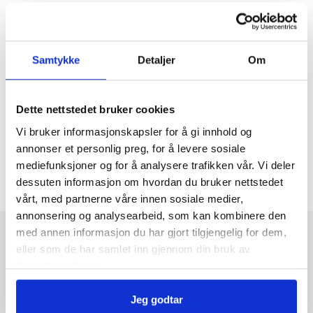
Positive holdninger er ikke nok
Samtykke
Detaljer
Om
Nasjonal konferanse høsten 2027
Dette nettstedet bruker cookies
Se opptak av webinar om helsekompetanse
Vi bruker informasjonskapsler for å gi innhold og
annonser et personlig preg, for å levere sosiale
mediefunksjoner og for å analysere trafikken vår. Vi deler
dessuten informasjon om hvordan du bruker nettstedet
vårt, med partnerne våre innen sosiale medier,
annonsering og analysearbeid, som kan kombinere den
med annen informasjon du har gjort tilgjengelig for dem,
eller som de har samlet inn gjennom din bruk av
Hva er læring og mestring
tjenestene deres.
Sentrale begreper og teorier
Helsekompetanse
Jeg godtar