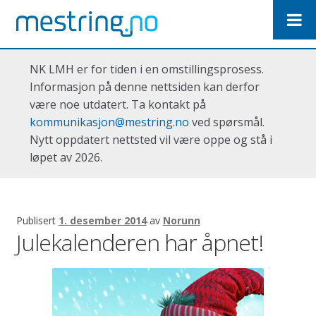
Hopp
Hopp
til
til
navigasjon
innhold
NK LMH er for tiden i en omstillingsprosess.
Informasjon på denne nettsiden kan derfor
være noe utdatert. Ta kontakt på
kommunikasjon@mestring.no
ved spørsmål.
Nytt oppdatert nettsted vil være oppe og stå i
løpet av 2026.
Publisert
1. desember 2014
av
Norunn
Julekalenderen har åpnet!