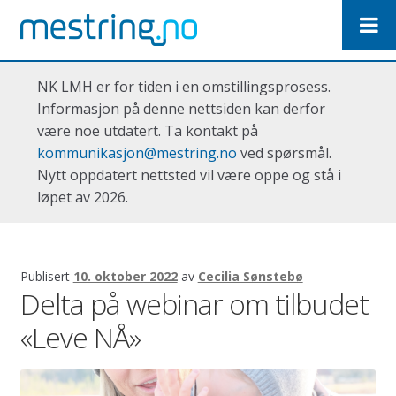
Hopp
Hopp
til
til
navigasjon
innhold
NK LMH er for tiden i en omstillingsprosess.
Informasjon på denne nettsiden kan derfor
være noe utdatert. Ta kontakt på
kommunikasjon@mestring.no
ved spørsmål.
Nytt oppdatert nettsted vil være oppe og stå i
løpet av 2026.
Publisert
10. oktober 2022
av
Cecilia Sønstebø
Delta på webinar om tilbudet
«Leve NÅ»