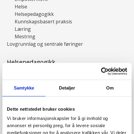
Helse
Helsepedagogikk
Kunnskapsbasert praksis
Læring
Mestring
Lovgrunnlag og sentrale føringer
Helsepedagogikk
Pedagogiske tilnærminger
Didaktisk relasjonsmodell
Pedagogiske verktøy
Samtykke
Detaljer
Om
Brukermedvirkning
Ulike roller
Dette nettstedet bruker cookies
Rekruttering
Brukerkompetanse
Vi bruker informasjonskapsler for å gi innhold og
Brukerorganisasjoner
annonser et personlig preg, for å levere sosiale
Etablere tilbud i gruppe
mediefunksjoner og for å analysere trafikken vår. Vi deler