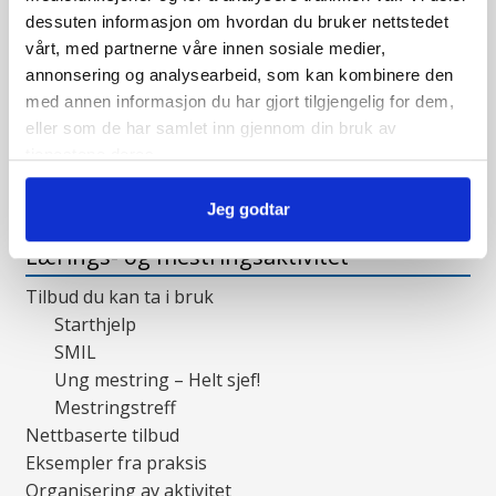
Kompetanseheving
dessuten informasjon om hvordan du bruker nettstedet
Digitalt kurs i helsepedagogikk
vårt, med partnerne våre innen sosiale medier,
annonsering og analysearbeid, som kan kombinere den
Håndbok i helsepedagogikk
med annen informasjon du har gjort tilgjengelig for dem,
Håndbok i lærings- og mestringsarbeid
eller som de har samlet inn gjennom din bruk av
Veileder 2010
tjenestene deres.
Treff meg! kompetanseheving
Praksiseksempler
Jeg godtar
Lærings- og mestringsaktivitet
Tilbud du kan ta i bruk
Starthjelp
SMIL
Ung mestring – Helt sjef!
Mestringstreff
Nettbaserte tilbud
Eksempler fra praksis
Organisering av aktivitet