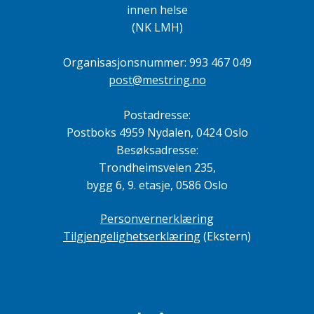
o
r
innen helse
k
(NK LMH)
Organisasjonsnummer: 993 467 049
post@mestring.no
Postadresse:
Postboks 4959 Nydalen, 0424 Oslo
Besøksadresse:
Trondheimsveien 235,
bygg 6, 9. etasje, 0586 Oslo
Personvernerklæring
Tilgjengelighetserklæring
(Ekstern)