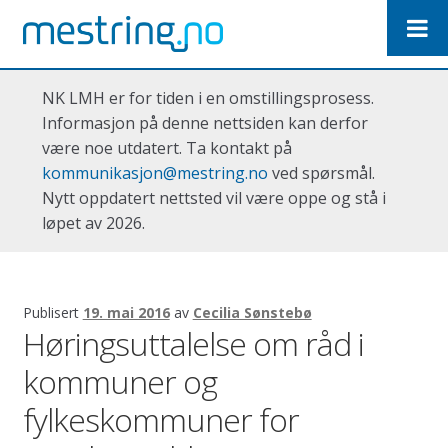
Hopp
Hopp
til
til
navigasjon
innhold
NK LMH er for tiden i en omstillingsprosess.
Informasjon på denne nettsiden kan derfor
være noe utdatert. Ta kontakt på
kommunikasjon@mestring.no
ved spørsmål.
Nytt oppdatert nettsted vil være oppe og stå i
løpet av 2026.
Publisert
19. mai 2016
av
Cecilia Sønstebø
Høringsuttalelse om råd i
kommuner og
fylkeskommuner for