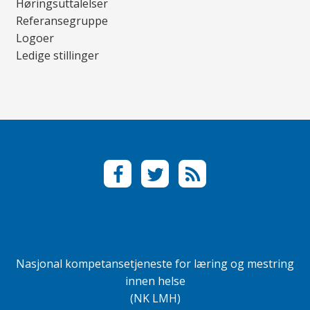
Høringsuttalelser
Referansegruppe
Logoer
Ledige stillinger
F
T
R
a
w
S
c
i
S
e
t
b
t
o
e
Nasjonal kompetansetjeneste for læring og mestring
o
r
innen helse
k
(NK LMH)