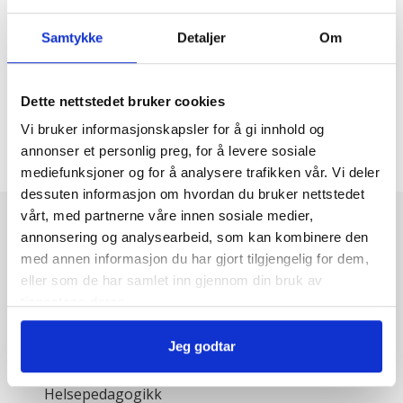
Nasjonal konferanse høsten 2027
Samtykke
Detaljer
Om
Se opptak av webinar om helsekompetanse
Dette nettstedet bruker cookies
Vi bruker informasjonskapsler for å gi innhold og
annonser et personlig preg, for å levere sosiale
mediefunksjoner og for å analysere trafikken vår. Vi deler
dessuten informasjon om hvordan du bruker nettstedet
vårt, med partnerne våre innen sosiale medier,
annonsering og analysearbeid, som kan kombinere den
Hva er læring og mestring
med annen informasjon du har gjort tilgjengelig for dem,
Sentrale begreper og teorier
eller som de har samlet inn gjennom din bruk av
tjenestene deres.
Helsekompetanse
Brukermedvirkning
Jeg godtar
Empowerment
Helse
Helsepedagogikk