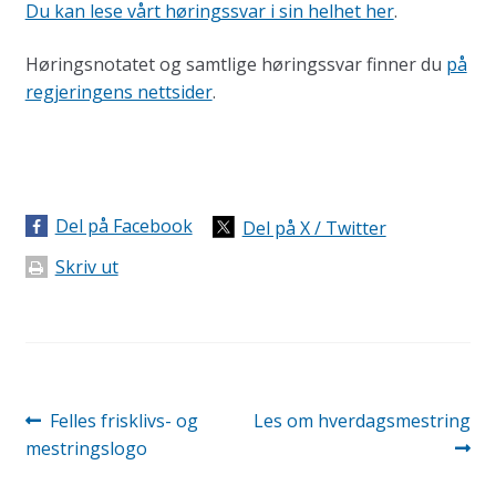
Du kan lese vårt høringssvar i sin helhet her
.
Høringsnotatet og samtlige høringssvar finner du
på
regjeringens nettsider
.
Del på Facebook
Del på X / Twitter
Skriv ut
Innleggsnavigasjon
Forrige
Neste
Felles frisklivs- og
Les om hverdagsmestring
innlegg:
innlegg:
mestringslogo