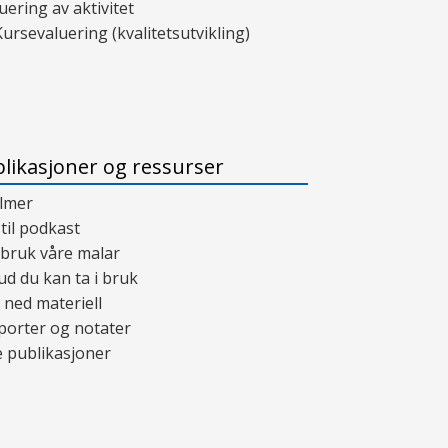
uering av aktivitet
Kursevaluering (kvalitetsutvikling)
likasjoner og ressurser
ilmer
 til podkast
 bruk våre malar
ud du kan ta i bruk
 ned materiell
porter og notater
 publikasjoner