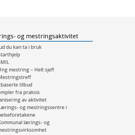
ings- og mestringsaktivitet
ud du kan ta i bruk
Starthjelp
SMIL
Ung mestring – Helt sjef!
Mestringstreff
baserte tilbud
mpler fra praksis
nisering av aktivitet
Lærings- og mestringssentre i
helseforetakene
Kommunal lærings- og
mestringsvirksomhet