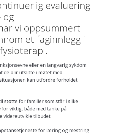
ntinuerlig evaluering
- og
å har vi oppsummert
nnom et faginnlegg i
fysioterapi.
unksjonsevne eller en langvarig sykdom
t de blir utslitte i møtet med
situasjonen kan utfordre forholdet
il støtte for familier som står i slike
rfor viktig, både med tanke på
 videreutvikle tilbudet.
mpetansetjeneste for læring og mestring