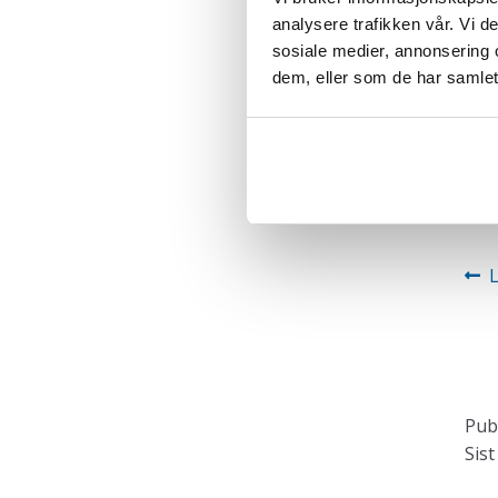
analysere trafikken vår. Vi 
sosiale medier, annonsering 
dem, eller som de har samlet
In
F
i
Publ
Sist