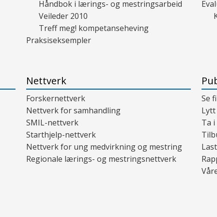
Håndbok i lærings- og mestringsarbeid
Eval
Veileder 2010
Treff meg! kompetanseheving
Praksiseksempler
Nettverk
Pub
Forskernettverk
Se f
Nettverk for samhandling
Lytt
SMIL-nettverk
Ta i
Starthjelp-nettverk
Tilb
Nettverk for ung medvirkning og mestring
Last
Regionale lærings- og mestringsnettverk
Rap
Våre