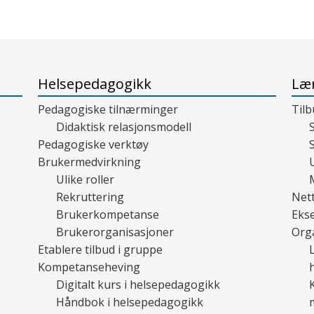
Helsepedagogikk
Lær
Pedagogiske tilnærminger
Tilb
Didaktisk relasjonsmodell
Pedagogiske verktøy
Brukermedvirkning
Ulike roller
Rekruttering
Nett
Brukerkompetanse
Ekse
Brukerorganisasjoner
Orga
Etablere tilbud i gruppe
Kompetanseheving
Digitalt kurs i helsepedagogikk
Håndbok i helsepedagogikk