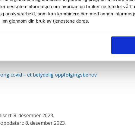
deler dessuten informasjon om hvordan du bruker nettstedet vårt,
og analysearbeid, som kan kombinere den med annen informasjon d
 inn gjennom din bruk av tjenestene deres.
Del på Facebook
Skriv ut
Del på X / Twitter
nleggsnavigasjon
orrige
Long covid – et betydelig oppfølgingsbehov
nnlegg:
isert: 8. desember 2023.
 oppdatert: 8. desember 2023.