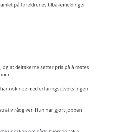
 samlet på foreldrenes tilbakemeldinger
, og at deltakerne setter pris på å møtes
oner.
te har nok noe med erfaringsutvekslingen
ativ rådgiver. Hun har gjort jobben
r økt kunnskap om både hvordan takle