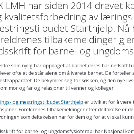
 LMH har siden 2014 drevet ko
 kvalitetsforbedring av lærings
stringstilbudet Starthjelp. N
reldrenes tilbakemeldinger gje
dsskrift for barne- og ungdoms
eldre som nylig har oppdaget at barnet deres har nedsatt f
ever ofte at de står alene om å ivareta barnet. De forteller a
nesteapparatet. De bekymrer seg for søsken, og den nye livs
om mor og far og relasjoner til venner og kolleger.
ings- og mestringstilbudet Starthjelp
er utviklet for å være t
asjoner. Foreldrenes tilbakemeldinger etter deltakelse er de
dningen som deltakelsen har for dem og for at vi skal kunne
idsskrift for barne- og ungdomsfysioterapi har Nasjonal ko