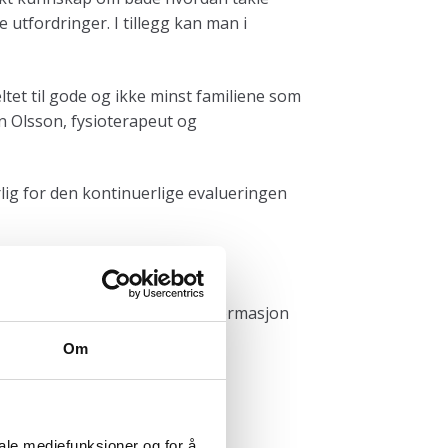
utfordringer. I tillegg kan man i
tet til gode og ikke minst familiene som
n Olsson, fysioterapeut og
lig for den kontinuerlige evalueringen
erapi her.
webinar den 16. januar. Mer informasjon
Om
iale mediefunksjoner og for å