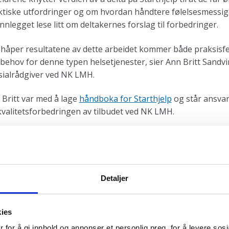
ktiske utfordringer og om hvordan håndtere følelsesmessige 
nnlegget lese litt om deltakernes forslag til forbedringer.
 håper resultatene av dette arbeidet kommer både praksisfel
behov for denne typen helsetjenester, sier Ann Britt Sandvi
sialrådgiver ved NK LMH.
 Britt var med å lage
håndboka for Starthjelp
og står ansvar
kvalitetsforbedringen av tilbudet ved NK LMH.
inner faginnlegget i Tidsskrift for barne- og ungdomsfysiot
ltatene fra dette arbeidet vil også presenteres i et gratis 
dette kommer på nyåret.
Detaljer
kies
 for å gi innhold og annonser et personlig preg, for å levere sos