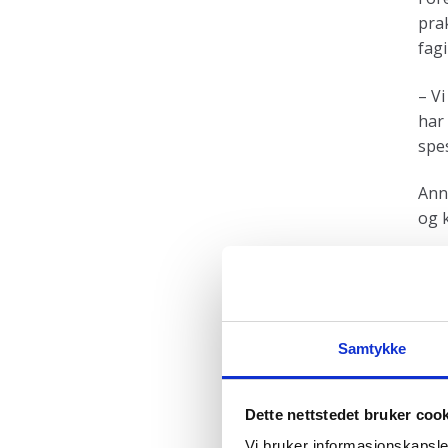
pra
fagi
– Vi
har 
spe
Ann
og 
Du f
Resu
om 
Samtykke
Dette nettstedet bruker coo
Vi bruker informasjonskapsler