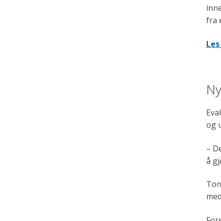
inne
fra 
Les
Ny
Eval
og 
– De
å g
Ton
med
Fore