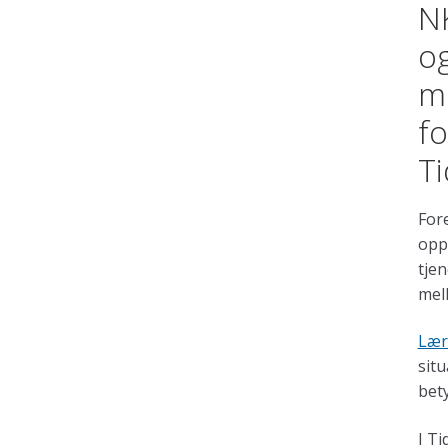
NK
og
me
fo
Ti
For
oppl
tje
mell
Lær
situ
bety
I T