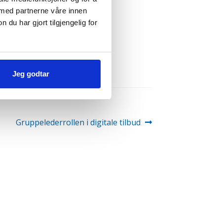
 med partnerne våre innen
u har gjort tilgjengelig for
Jeg godtar
Neste
Gruppelederrollen i digitale tilbud
innlegg: