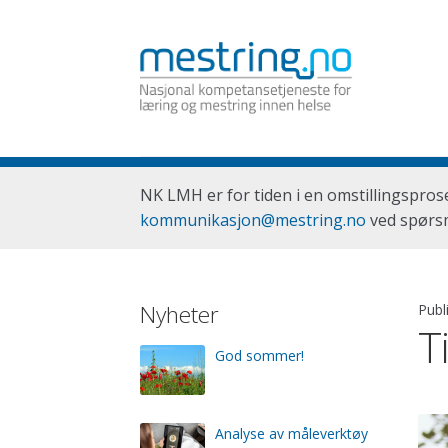
Hopp
Hopp
til
til
navigasjon
innhold
NK LMH er for tiden i en omstillingspros
kommunikasjon@mestring.no
ved spørsm
Nyheter
Publ
T
God sommer!
Analyse av måleverktøy