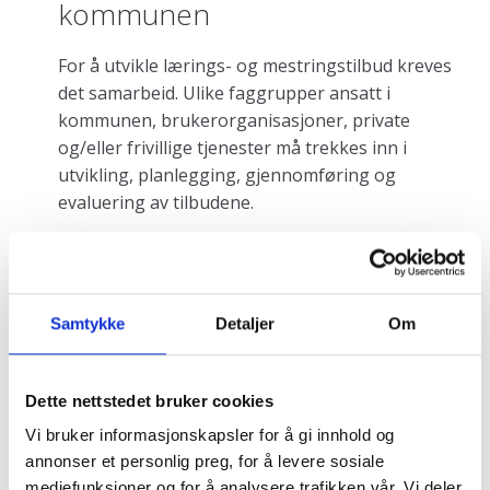
kommunen
For å utvikle lærings- og mestringstilbud kreves
det samarbeid. Ulike faggrupper ansatt i
kommunen, brukerorganisasjoner, private
og/eller frivillige tjenester må trekkes inn i
utvikling, planlegging, gjennomføring og
evaluering av tilbudene.
Noen av dem som ikke hadde opparbeidet seg et
nettverk, mente at «det å samle troppene» for
felles utvikling av lærings- og mestringstilbud er
Samtykke
Detaljer
Om
en utfordring. Andre mente derimot at samarbeid
om lærings- og mestringstilbud fører til generelt
bedre samarbeid på tvers av avdelinger i
Dette nettstedet bruker cookies
kommunen og bedre kjennskap til andre mulige
Vi bruker informasjonskapsler for å gi innhold og
samarbeidspartnere. Samarbeidet bedres både
annonser et personlig preg, for å levere sosiale
rundt oppfølging av den enkelte bruker og i
mediefunksjoner og for å analysere trafikken vår. Vi deler