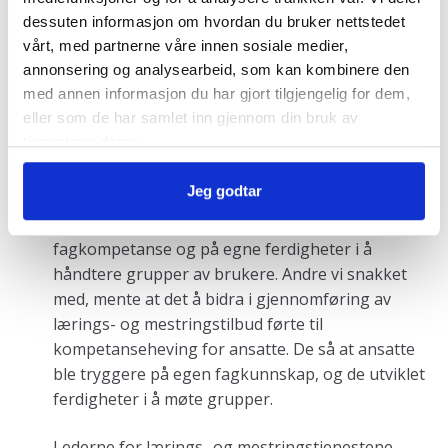
utvikling av andre tjenester og tilbud.
dessuten informasjon om hvordan du bruker nettstedet
vårt, med partnerne våre innen sosiale medier,
annonsering og analysearbeid, som kan kombinere den
Kan øke ansattes kompetanse
med annen informasjon du har gjort tilgjengelig for dem,
eller som de har samlet inn gjennom din bruk av
tjenestene deres.
Noen av lederne som ble intervjuet, sa at mange
ansatte fagpersoner i kommunen opplevde
Jeg godtar
usikkerhet knyttet til å bidra inn i lærings- og
mestringstilbud. Enkelte føler seg usikre på egen
fagkompetanse og på egne ferdigheter i å
håndtere grupper av brukere. Andre vi snakket
med, mente at det å bidra i gjennomføring av
lærings- og mestringstilbud førte til
kompetanseheving for ansatte. De så at ansatte
ble tryggere på egen fagkunnskap, og de utviklet
ferdigheter i å møte grupper.
Lederne for lærings- og mestringstjenestene