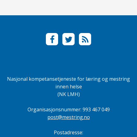
F
T
R
a
w
S
c
i
S
e
t
b
t
o
e
Nasjonal kompetansetjeneste for læring og mestring
o
r
innen helse
k
(NK LMH)
Organisasjonsnummer: 993 467 049
post@mestring.no
Postadresse: