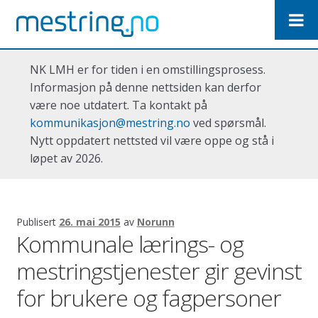
Hopp
Hopp
til
til
navigasjon
innhold
NK LMH er for tiden i en omstillingsprosess.
Informasjon på denne nettsiden kan derfor
være noe utdatert. Ta kontakt på
kommunikasjon@mestring.no
ved spørsmål.
Nytt oppdatert nettsted vil være oppe og stå i
løpet av 2026.
Publisert
26. mai 2015
av
Norunn
Kommunale lærings- og
mestringstjenester gir gevinst
for brukere og fagpersoner