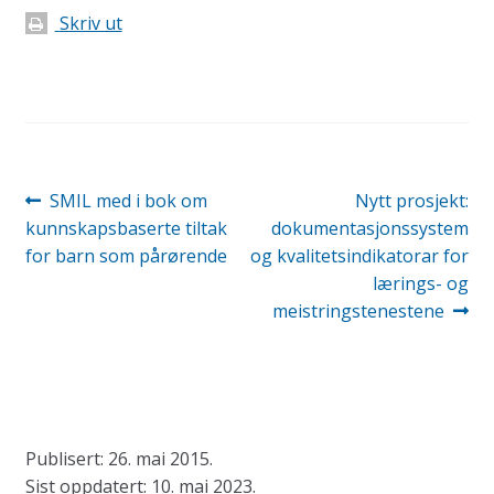
Skriv ut
Innleggsnavigasjon
Forrige
Neste
​SMIL med i bok om
Nytt prosjekt:
innlegg:
innlegg:
kunnskapsbaserte tiltak
dokumentasjonssystem
for barn som pårørende
og kvalitetsindikatorar for
lærings- og
meistringstenestene
Publisert: 26. mai 2015.
Sist oppdatert: 10. mai 2023.